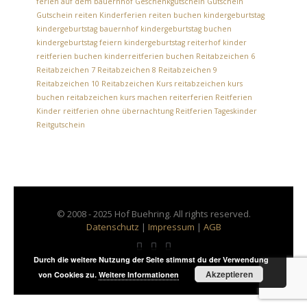
ferien auf dem bauernhof
Geschenkgutschein
Gutschein
Gutschein reiten
Kinderferien reiten buchen
kindergeburtstag
kindergeburtstag bauernhof
kindergeburtstag buchen
kindergeburtstag feiern
kindergeburtstag reiterhof
kinder
reitferien buchen
kinderreitferien buchen
Reitabzeichen 6
Reitabzeichen 7
Reitabzeichen 8
Reitabzeichen 9
Reitabzeichen 10
Reitabzeichen Kurs
reitabzeichen kurs
buchen
reitabzeichen kurs machen
reiterferien
Reitferien
Kinder
reitferien ohne übernachtung
Reitferien Tageskinder
Reitgutschein
© 2008 - 2025 Hof Buehring. All rights reserved.
Datenschutz
|
Impressum
|
AGB
Durch die weitere Nutzung der Seite stimmst du der Verwendung
Akzeptieren
von Cookies zu.
Weitere Informationen