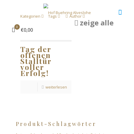
Kategorien
Tags
Author
zeige alle
0
€0,00
Tag der
offenen
Stalltür
voller
Erfolg!
weiterlesen
Produkt-Schlagwörter