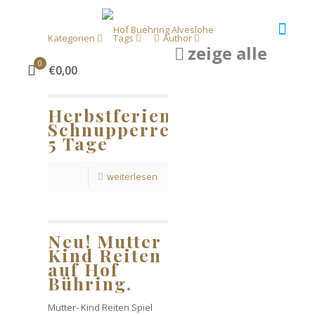
Kategorien
Tags
Author
zeige alle
0
€0,00
Herbstferien
Schnupperreitkurs
5 Tage
weiterlesen
Neu! Mutter
Kind Reiten
auf Hof
Bühring.
Mutter- Kind Reiten Spiel