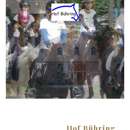
0
€
0,00
Erlebe Reitferien
der besonderen Art!
Jetzt buchen!
Hof Bühring