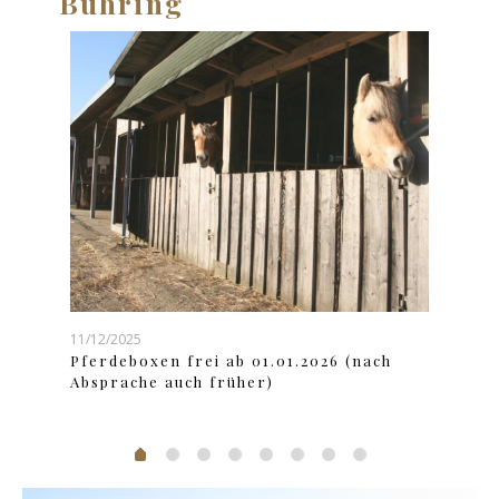
Bühring
04/12/
ANGE
11/12/2025
Kinde
Pferdeboxen frei ab 01.01.2026 (nach
Absprache auch früher)