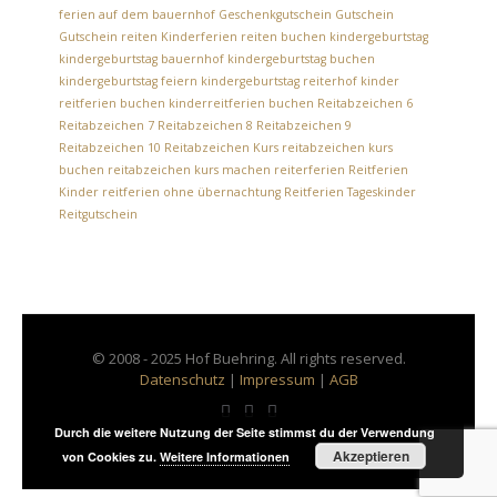
ferien auf dem bauernhof
Geschenkgutschein
Gutschein
Gutschein reiten
Kinderferien reiten buchen
kindergeburtstag
kindergeburtstag bauernhof
kindergeburtstag buchen
kindergeburtstag feiern
kindergeburtstag reiterhof
kinder
reitferien buchen
kinderreitferien buchen
Reitabzeichen 6
Reitabzeichen 7
Reitabzeichen 8
Reitabzeichen 9
Reitabzeichen 10
Reitabzeichen Kurs
reitabzeichen kurs
buchen
reitabzeichen kurs machen
reiterferien
Reitferien
Kinder
reitferien ohne übernachtung
Reitferien Tageskinder
Reitgutschein
© 2008 - 2025 Hof Buehring. All rights reserved.
Datenschutz
|
Impressum
|
AGB
Durch die weitere Nutzung der Seite stimmst du der Verwendung
Akzeptieren
von Cookies zu.
Weitere Informationen