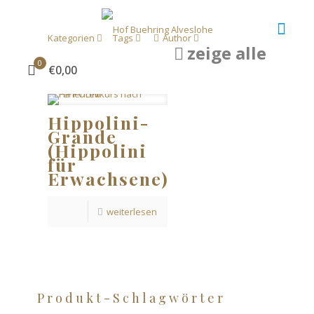
Kategorien
Tags
Author
zeige alle
0
€0,00
Hippolini-
Grande
(Hippolini
für
Erwachsene)
weiterlesen
Produkt-Schlagwörter