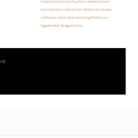
reitabzeichen kurs buchen
reitabzeichen
kurs machen
reiterferien
Reitferien Kinder
reitferien ohne übernachtung
Reitferien
Tageskinder
Reitgutschein
AGB