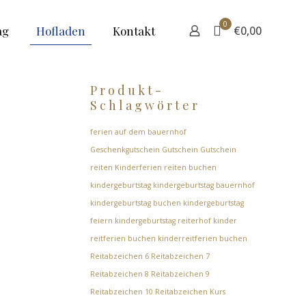
0
ag
Hofladen
Kontakt
€0,00
Produkt-
Schlagwörter
ferien auf dem bauernhof
Geschenkgutschein
Gutschein
Gutschein
reiten
Kinderferien reiten buchen
kindergeburtstag
kindergeburtstag bauernhof
kindergeburtstag buchen
kindergeburtstag
feiern
kindergeburtstag reiterhof
kinder
reitferien buchen
kinderreitferien buchen
Reitabzeichen 6
Reitabzeichen 7
Reitabzeichen 8
Reitabzeichen 9
Reitabzeichen 10
Reitabzeichen Kurs