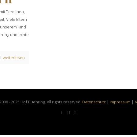
t mit Terminen,
it. Viele Eltern
r unserem Kind
rung und echte
weiterlesen
2008 - 2025 Hof Buehring. All rights reserved.
Datenschutz
|
Impressum
|