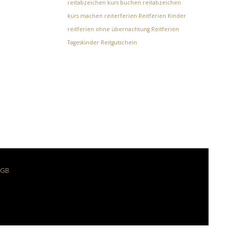
reitabzeichen kurs buchen
reitabzeichen
kurs machen
reiterferien
Reitferien Kinder
reitferien ohne übernachtung
Reitferien
Tageskinder
Reitgutschein
AGB