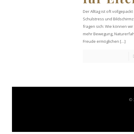
Der Alltag ist oft vollgepack
Schulstress und Bildschirmze
fragen sich: Wie können wi
mehr Bewegung, Naturerfah
Freude ermöglichen
[…]
© 