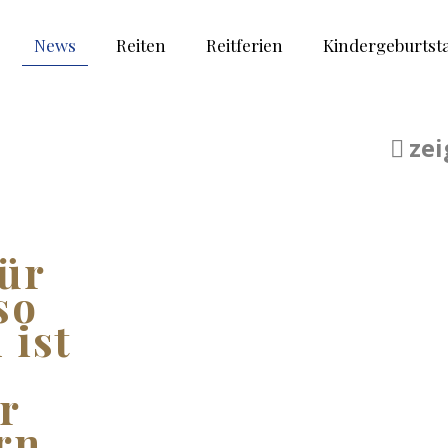
News
Reiten
Reitferien
Kindergeburtst
zei
für
so
 ist
r
rn