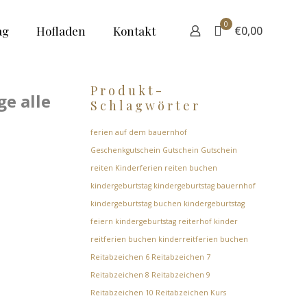
0
ag
Hofladen
Kontakt
€0,00
Produkt-
ge alle
Schlagwörter
ferien auf dem bauernhof
Geschenkgutschein
Gutschein
Gutschein
reiten
Kinderferien reiten buchen
kindergeburtstag
kindergeburtstag bauernhof
kindergeburtstag buchen
kindergeburtstag
feiern
kindergeburtstag reiterhof
kinder
reitferien buchen
kinderreitferien buchen
Reitabzeichen 6
Reitabzeichen 7
Reitabzeichen 8
Reitabzeichen 9
Reitabzeichen 10
Reitabzeichen Kurs