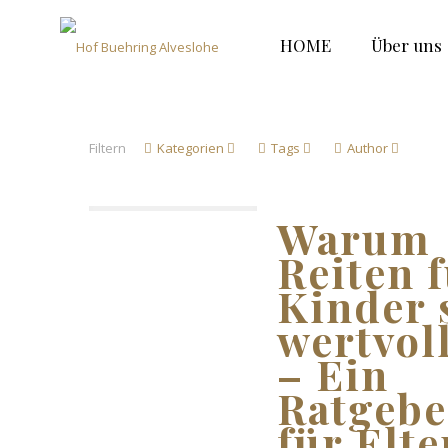
HOME
Über uns
Filtern
Kategorien
Tags
Author
Warum
Reiten 
Kinder 
wertvoll
– Ein
Ratgebe
für Elte