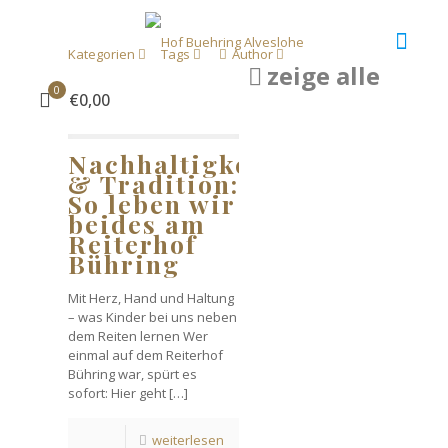
Kategorien
Tags
Author
zeige alle
0
€0,00
Nachhaltigkeit
& Tradition:
So leben wir
beides am
Reiterhof
Bühring
Mit Herz, Hand und Haltung
– was Kinder bei uns neben
dem Reiten lernen Wer
einmal auf dem Reiterhof
Bühring war, spürt es
sofort: Hier geht
[…]
weiterlesen