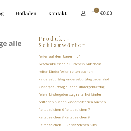
0
ag
Hofladen
Kontakt
€0,00
Produkt-
ge alle
Schlagwörter
ferien auf dem bauernhof
Geschenkgutschein
Gutschein
Gutschein
reiten
Kinderferien reiten buchen
kindergeburtstag
kindergeburtstag bauernhof
kindergeburtstag buchen
kindergeburtstag
feiern
kindergeburtstag reiterhof
kinder
reitferien buchen
kinderreitferien buchen
Reitabzeichen 6
Reitabzeichen 7
Reitabzeichen 8
Reitabzeichen 9
Reitabzeichen 10
Reitabzeichen Kurs