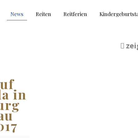
News
Reiten
Reitferien
Kindergeburtst
zei
auf
la in
urg
au
017