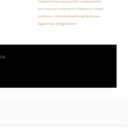
reitabzeichen kurs buchen
reitabzeichen
kurs machen
reiterferien
Reitferien Kinder
reitferien ohne übernachtung
Reitferien
Tageskinder
Reitgutschein
AGB