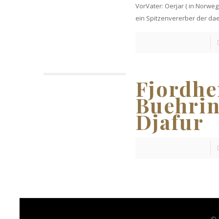
VorVater: Oerjar ( in Norwe
ein Spitzenvererber der da
Fjordhe
Buehri
Djafur