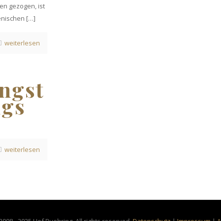
gen gezogen, ist
enischen
[…]
weiterlesen
ngst
ngs
weiterlesen