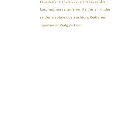
reitabzeichen kurs buchen
reitabzeichen
kurs machen
reiterferien
Reitferien Kinder
reitferien ohne übernachtung
Reitferien
Tageskinder
Reitgutschein