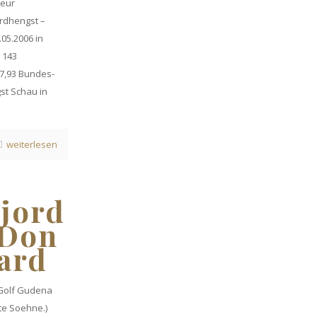
ceur
rdhengst –
05.2006 in
 143
 7,93 Bundes-
st Schau in
weiterlesen
jord
 Don
ard
 Golf Gudena
te Soehne.)