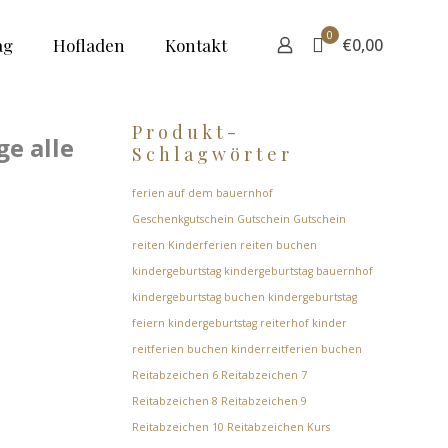
0
ag
Hofladen
Kontakt
€0,00
Produkt-
ge alle
Schlagwörter
ferien auf dem bauernhof
Geschenkgutschein
Gutschein
Gutschein
reiten
Kinderferien reiten buchen
kindergeburtstag
kindergeburtstag bauernhof
kindergeburtstag buchen
kindergeburtstag
feiern
kindergeburtstag reiterhof
kinder
reitferien buchen
kinderreitferien buchen
Reitabzeichen 6
Reitabzeichen 7
Reitabzeichen 8
Reitabzeichen 9
Reitabzeichen 10
Reitabzeichen Kurs