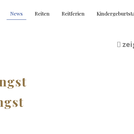
News
Reiten
Reitferien
Kindergeburtst
zei
ngst
ngst