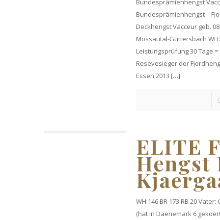
Bundesprämienhengst Vac
Bundesprämienhengst – Fjo
Deckhengst Vacceur geb. 08.
Mossautal-Güttersbach WH:
Leistungsprüfung 30 Tage =
Resevesieger der Fjordheng
Essen 2013
[…]
ELITE F
Hengst
Kjaerga
WH 146 BR 173 RB 20 Vater:
(hat in Daenemark 6 gekoer