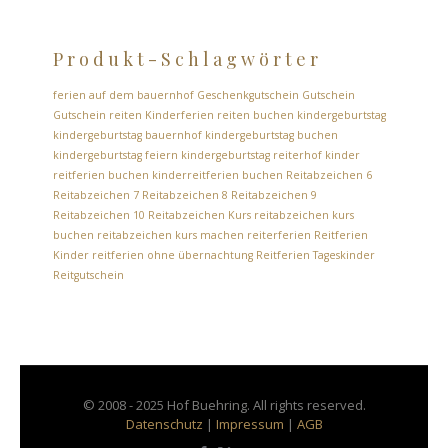
Produkt-Schlagwörter
ferien auf dem bauernhof
Geschenkgutschein
Gutschein
Gutschein reiten
Kinderferien reiten buchen
kindergeburtstag
kindergeburtstag bauernhof
kindergeburtstag buchen
kindergeburtstag feiern
kindergeburtstag reiterhof
kinder
reitferien buchen
kinderreitferien buchen
Reitabzeichen 6
Reitabzeichen 7
Reitabzeichen 8
Reitabzeichen 9
Reitabzeichen 10
Reitabzeichen Kurs
reitabzeichen kurs
buchen
reitabzeichen kurs machen
reiterferien
Reitferien
Kinder
reitferien ohne übernachtung
Reitferien Tageskinder
Reitgutschein
© 2008 - 2025 Hof Buehring. All rights reserved.
Datenschutz
|
Impressum
|
AGB