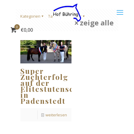
Kategorien
Tags
Author
zeige alle
0
€
0,00
Super
Zuchterfolg
auf der
Elitestutenschau
in
Padenstedt
weiterlesen