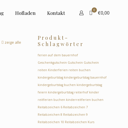
0
ag
Hofladen
Kontakt
€0,00
Produkt-
zeige alle
Schlagwörter
ferien auf dem bauernhof
Geschenkgutschein
Gutschein
Gutschein
reiten
Kinderferien reiten buchen
kindergeburtstag
kindergeburtstag bauernhof
kindergeburtstag buchen
kindergeburtstag
feiern
kindergeburtstag reiterhof
kinder
reitferien buchen
kinderreitferien buchen
Reitabzeichen 6
Reitabzeichen 7
Reitabzeichen 8
Reitabzeichen 9
Reitabzeichen 10
Reitabzeichen Kurs