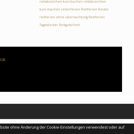
reitabzeichen kurs buchen
reitabzeichen
kurs machen
reiterferien
Reitferien Kinder
reitferien ohne übernachtung
Reitferien
Tageskinder
Reitgutschein
AGB
Website ohne Änderung der Cookie-Einstellungen verwendest oder auf