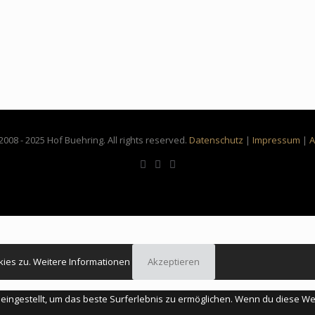
2008 - 2025 Hof Buehring. All rights reserved.
Datenschutz
|
Impressum
|
kies zu.
Weitere Informationen
Akzeptieren
" eingestellt, um das beste Surferlebnis zu ermöglichen. Wenn du diese 