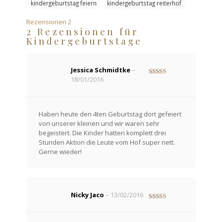
kindergeburtstag feiern
kindergeburtstag reiterhof
Rezensionen
2
2 Rezensionen für
Kindergeburtstage
Jessica Schmidtke
–
18/01/2016
Bewertet
mit
4
von
5
Haben heute den 4ten Geburtstag dort gefeiert
von unserer kleinen und wir waren sehr
begeistert. Die Kinder hatten komplett drei
Stunden Aktion die Leute vom Hof super nett.
Gerne wieder!
Nicky Jaco
–
13/02/2016
Bewertet mit
5
von 5