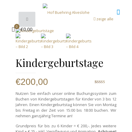
zeige alle
0
€0,00
Kindergeburtstage
€
200,00
Bewertet
4
mit
4.75
Nutzen Sie einfach unser online Buchungssystem zum
von 5,
Buchen von Kindergeburtstagen für Kinder von 3 bis 12
basierend
auf
Jahren. Einen Kindergeburtstag können Sie von Montag
Kundenbewertungen
bis Freitag in der Zeit von 15:00 bis 18:00 buchen. Wir
nehmen ganzjährig Termine an!
Grundpreis für bis zu 6 Kinder = € 200,-. Jedes weitere
Kind + € 25,- inkl. Verpflegung und Animation.
Achtung!