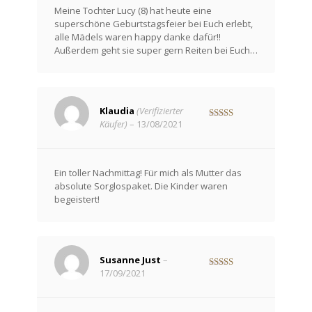
Meine Tochter Lucy (8) hat heute eine
superschöne Geburtstagsfeier bei Euch erlebt,
alle Mädels waren happy danke dafür‼️
Außerdem geht sie super gern Reiten bei Euch…
Klaudia
(Verifizierter
Käufer)
–
13/08/2021
Bewertet mit
5
von 5
Ein toller Nachmittag! Für mich als Mutter das
absolute Sorglospaket. Die Kinder waren
begeistert!
Susanne Just
–
17/09/2021
Bewertet mit
5
von 5