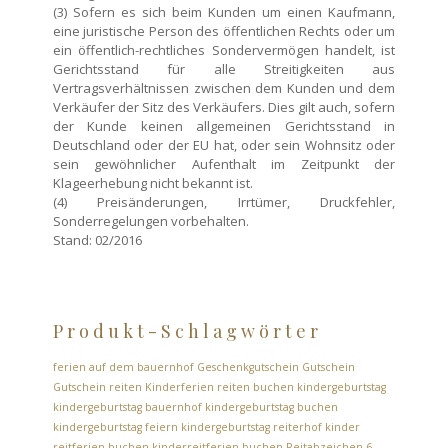
(3) Sofern es sich beim Kunden um einen Kaufmann,
eine juristische Person des öffentlichen Rechts oder um
ein öffentlich-rechtliches Sondervermögen handelt, ist
Gerichtsstand für alle Streitigkeiten aus
Vertragsverhältnissen zwischen dem Kunden und dem
Verkäufer der Sitz des Verkäufers. Dies gilt auch, sofern
der Kunde keinen allgemeinen Gerichtsstand in
Deutschland oder der EU hat, oder sein Wohnsitz oder
sein gewöhnlicher Aufenthalt im Zeitpunkt der
Klageerhebung nicht bekannt ist.
(4) Preisänderungen, Irrtümer, Druckfehler,
Sonderregelungen vorbehalten.
Stand: 02/2016
Produkt-Schlagwörter
ferien auf dem bauernhof
Geschenkgutschein
Gutschein
Gutschein reiten
Kinderferien reiten buchen
kindergeburtstag
kindergeburtstag bauernhof
kindergeburtstag buchen
kindergeburtstag feiern
kindergeburtstag reiterhof
kinder
reitferien buchen
kinderreitferien buchen
Reitabzeichen 6