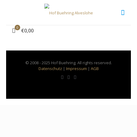
IMG-20180318-WA0018 (2)
0
€0,00
© 2008 - 2025 Hof Buehring. All rights reserved.
Datenschutz
|
Impressum
|
AGB