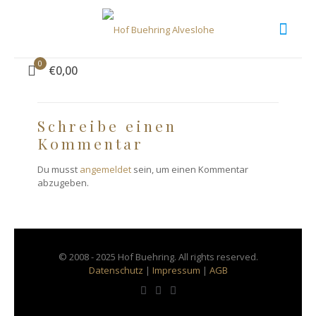
dummy-person-frau
0
€0,00
Schreibe einen
Kommentar
Du musst
angemeldet
sein, um einen Kommentar
abzugeben.
© 2008 - 2025 Hof Buehring. All rights reserved.
Datenschutz
|
Impressum
|
AGB