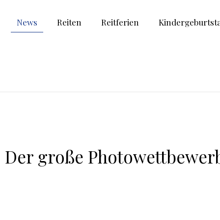
News
Reiten
Reitferien
Kindergeburtst
los! Der große Photowett
s! Der große Photowettbewer