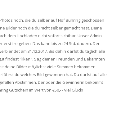
 Photos hoch, die du selber auf Hof Bühring geschossen
ine Bilder hoch die du nicht selber gemacht hast. Deine
ach dem Hochladen nicht sofort sichtbar. Unser Admin
er erst freigeben. Das kann bis zu 24 Std. dauern. Der
rb endet am 31.12.2017. Bis dahin darfst du täglich alle
 gut findest "liken". Sag deinen Freunden und Bekannten
it deine Bilder möglichst viele Stimmen bekommen.
rfährst du welches Bild gewonnen hat. Du darfst auf alle
r gefallen Abstimmen. Der oder die Gewinnerin bekommt
ing Gutschein im Wert von €50,- - viel Glück!