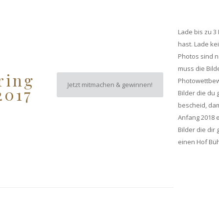
Lade bis zu 3
hast. Lade ke
Photos sind n
muss die Bild
ring
Photowettbewe
Jetzt mitmachen & gewinnen!
2017
Bilder die du
bescheid, dam
Anfang 2018 e
Bilder die di
einen Hof Bühr