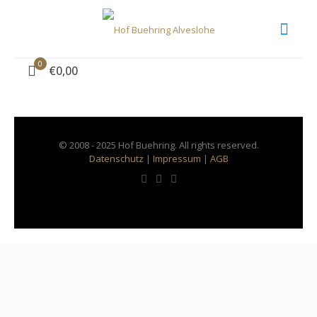
IMG-20230717-WA0001
0
€0,00
© 2008 - 2025 Hof Buehring. All rights reserved.
Datenschutz
|
Impressum
|
AGB