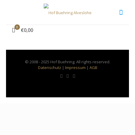
IMG-20250801-WA0001
0
€0,00
© 2008 - 2025 Hof Buehring. All rights reserved.
Datenschutz
|
Impressum
|
AGB